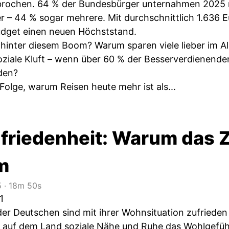
rochen. 64 % der Bundesbürger unternahmen 2025 mi
 – 44 % sogar mehrere. Mit durchschnittlich 1.636 Eu
udget einen neuen Höchststand.
hinter diesem Boom? Warum sparen viele lieber im A
 soziale Kluft – wenn über 60 % der Besserverdienende
den?
 Folge, warum Reisen heute mehr ist als...
riedenheit: Warum das Z
m
5
‧
18m 50s
1
 der Deutschen sind mit ihrer Wohnsituation zufrieden
d auf dem Land soziale Nähe und Ruhe das Wohlgefühl