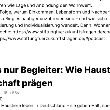
oren wie Lage und Anbindung den Wohnwert.
er Folge, warum Einkommen, Lebensform und Nachbar
so Singles häufiger unzufrieden sind – und wie sich 
sierung und Individualisierung wandelt. Denn: Wohnen i
Woche:
https://www.stiftungfuerzukunftsfragen.de/c
tps://www.stiftungfuerzukunftsfragen.de/#podcast
 nur Begleiter: Wie Haus
chaft prägen
‧
16m 58s
40
n Haustiere leben in Deutschland – sie geben Halt, s