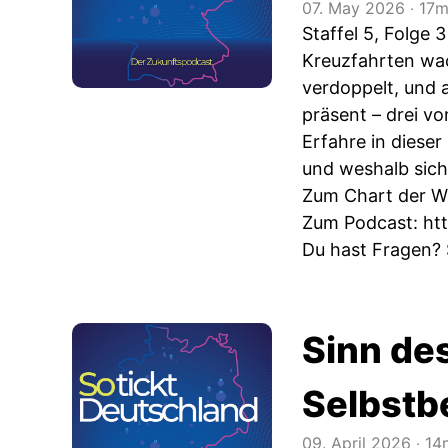
07. May 2026
‧
17m
Staffel 5, Folge 3
Kreuzfahrten wac
verdoppelt, und a
präsent – drei v
Erfahre in diese
und weshalb sich
Zum Chart der 
Zum Podcast:
ht
Du hast Fragen? 
Sinn de
Selbst
09. April 2026
‧
14